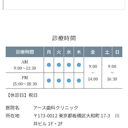
診療時間
診療時間
月
火
水
木
金
土
日
AM
●
●
●
●
9:00
9:00
9:00～13:30
～
～
PM
14:00
16:30
●
●
●
●
15:00～18:30
【休診日】祝日
医院名
アース歯科クリニック
所在地
〒173-0012 東京都板橋区大和町 17-3 川
井ビル 1F・2F