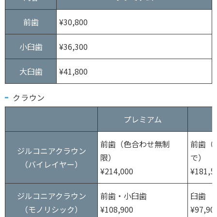
前歯
¥30,800
小臼歯
¥36,300
大臼歯
¥41,800
クラウン
プレミアム
前歯（色合わせ無制
前歯（
ジルコニアクラウン
限）
で）
（バイレイヤー）
¥214,000
¥181,5
ジルコニアクラウン
前歯・小臼歯
臼歯
（モノリシック）
¥108,900
¥97,90