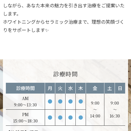
しながら、あなた本来の魅力を引き出す治療をご提案いた
します。
ホワイトニングからセラミック治療まで、理想の笑顔づく
りをサポートします✨
診療時間
診療時間
月
火
水
木
金
土
日
AM
●
●
●
●
9:00
9:00
9:00～13:30
～
～
PM
14:00
16:30
●
●
●
●
15:00～18:30