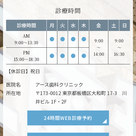
診療時間
診療時間
月
火
水
木
金
土
日
AM
●
●
●
●
9:00
9:00
9:00～13:30
～
～
PM
14:00
16:30
●
●
●
●
15:00～18:30
【休診日】祝日
医院名
アース歯科クリニック
所在地
〒173-0012 東京都板橋区大和町 17-3 川
井ビル 1F・2F
24時間
WEB診療予約