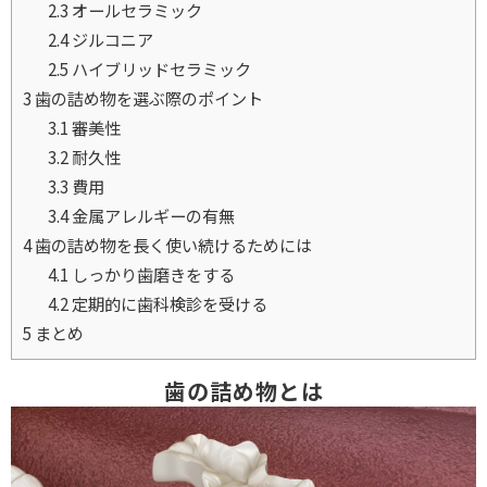
2.3
オールセラミック
2.4
ジルコニア
2.5
ハイブリッドセラミック
3
歯の詰め物を選ぶ際のポイント
3.1
審美性
3.2
耐久性
3.3
費用
3.4
金属アレルギーの有無
4
歯の詰め物を長く使い続けるためには
4.1
しっかり歯磨きをする
4.2
定期的に歯科検診を受ける
5
まとめ
歯の詰め物とは