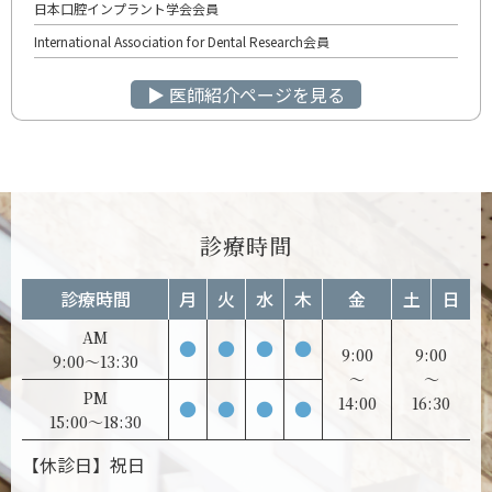
日本口腔インプラント学会会員
International Association for Dental Research会員
▶︎ 医師紹介ページを見る
診療時間
診療時間
月
火
水
木
金
土
日
AM
●
●
●
●
9:00
9:00
9:00～13:30
～
～
PM
14:00
16:30
●
●
●
●
15:00～18:30
【休診日】祝日